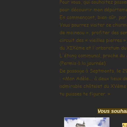
Pour vous, qui souhaitez passe
pour découvrir mon départeme
En commençant, bien-sûr, pa
Vous pourrez visiter ce charm
de moineau », profiter des sen
circuit des « vieilles pierres 
du XIXème et l'arboretum du
L'étang communal, proche du g
(Permis à la journée)
De passage à Septmonts, le 29
: «Mon Adèle…. à deux lieux de
admirable châtelet du XVème s
tu puisses te figurer. »
Vous souhai
A 