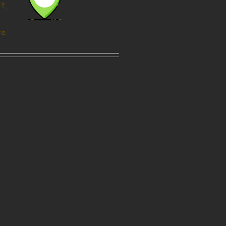
t.
te