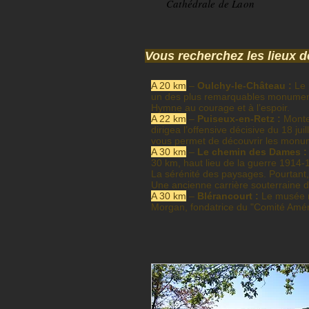
Cathédrale de Laon
Vous recherchez les lieux d
A 20 km
–
Oulchy-le-Château :
Le 
un des plus remarquables monumen
Hymne au courage et à l’espoir.
A 22 km
–
Puiseux-en-Retz :
Montez
dirigea l’offensive décisive du 18 ju
vous permet de découvrir les monu
A 30 km
–
Le chemin des Dames
:
30 km,
haut lieu de la guerre 1914-
La sérénité des paysages. Pourtant, ic
Une ancienne carrière souterraine
d
A 30 km
–
Blérancourt
:
Le musée na
Morgan, fondatrice du "Comité Amér