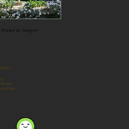
Prieuré de Longpré
balnéo,
 un
 douce.
 journée