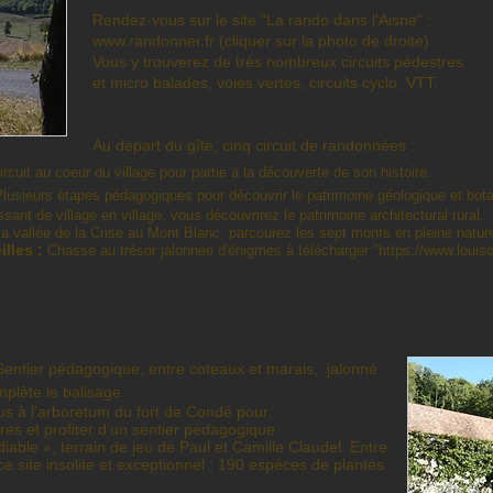
Rendez-vous sur le site "La rando dans l'Aisne" :
www.randonner.fr
(cliquer sur la photo de droite)
Vous y trouverez de très nombreux circuits pédestres
et micro balades, voies vertes, circuits cyclo, VTT.
Au départ du gîte, cinq circuit de randonnées :
ircuit au coeur du village pour partie à la découverte de son histoire.
lusieurs étapes pédagogiques pour découvrir le patrimoine géologique et bota
sant de village en village, vous découvrirez le patrimoine architectural rural.
a vallée de la Crise au Mont Blanc, parcourez les sept monts en pleine natur
illes :
Chasse au trésor jalonnée d'énigmes à télécharger "
https://www.louis
entier pédagogique, entre coteaux et marais, jalonné
plète le balisage.
 à l’arboretum du fort de Condé pour
es et profiter d’un sentier pédagogique.
iable », terrain de jeu de Paul et Camille Claudel. Entre
ce site insolite et exceptionnel : 190 espèces de plantes