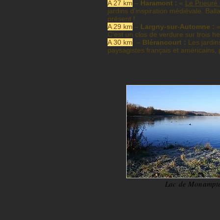
A 27 km
–
Haramont :
«
Le Prieuré
jardins d’inspiration médiévale. Bal
présent !
A 29 km
–
Largny-sur-Automne :
«
C’est un clos de verdure sur trois h
A 30 km
–
Blérancourt :
Les jardin
paysagistes français et américains,
Lac de Monampte