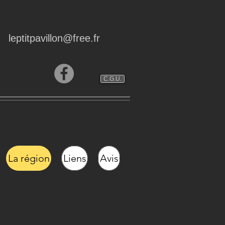
leptitpavillon@free.fr
C.G.U.
La région
Liens
Avis