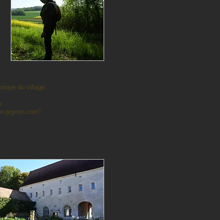
nique du village.
e.
on-pignon.com
"