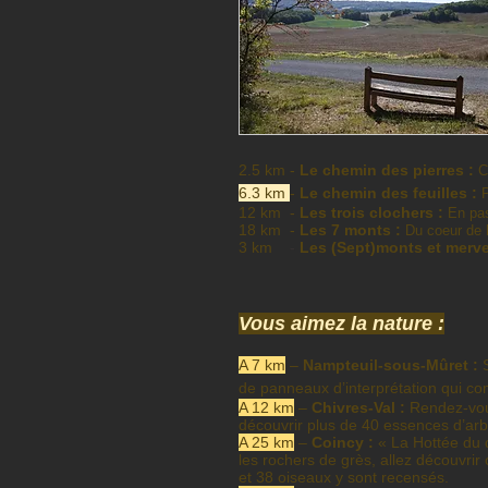
2.5 km -
Le chemin des pierres :
C
6.3 km
-
Le chemin des feuilles :
P
12 km -
Les trois clochers :
En pas
​18 km -
Les 7 monts :
Du coeur de l
3 km
-
Les (Sept)monts et merve
Vous aimez la nature :
A 7 km
–
Nampteuil-sous-Mûret :
S
de panneaux d’interprétation qui com
A 12 km
–
Chivres-Val :
Rendez-vous
découvrir plus de 40 essences d’arbr
A 25 km
–
Coincy :
« La Hottée du d
les rochers de grès, allez découvrir 
et 38 oiseaux y sont recensés.