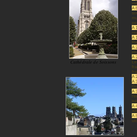
va
A 
so
mu
pe
A 
re
A 
Re
A 
pl
A 
Cathédrale de Soissons
Le
fr
fr
A 
A 
Gu
A 
l'
tr
A 
XI
A 
ut