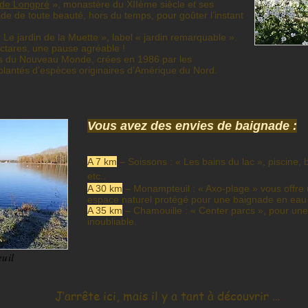
 de Longpré
», monastère du XIIème siècle et ses
lade de toute beauté, hors du temps, pour goûter l’instant
 Le jardin de la Muette », label « jardin remarquable ».
ectares, une pause agréable !
s du Nouveau Monde, crées en 1986 par les
 plantés d’espèces originaires d’Amérique du Nord.
Vous avez des envies de baignade :
A 7 km
– Soissons : « Les bains du lac », piscine, 
etc..
A 30 km
– Monampteuil : « Axo-plage » vous offre
espace naturel protégé pour une baignade en eau
A 35 km
– Chamouille : « Center parcs », pour une
inoubliable.
uil
J’arrête ici, mais il y a tant à découvrir …