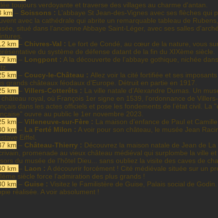
l
lée toujours verdoyante et traverse des villages au charme d'antan.
8 km
–
Soissons
:
L’abbaye St Jean-des-Vignes avec ses flèches qui pe
uvent avec la cathédrale qui abrite un remarquable tableau de Rubens,
sée, situé dans l’ancienne Abbaye Saint-Léger, avec ses salles d’archéol
intures.
12 km
–
Chivres-Val :
Le fort de Condé, au cœur de la nature, vous su
présentative du système de défense datant de la fin du XIXème siècle.
17 km
–
Longpont :
A la découverte de l’abbaye gothique, nichée dans l’
tz.
25 km
–
Coucy-le-Château
:
Allez voir la cité fortifiée et ses imposan
us grands châteaux féodaux d’Europe. Détruit en partie en 1917.
25 km
–
Villers-Cotterêts
:
La ville natale d’Alexandre Dumas. Un musée
 château royal, où François 1er signe en 1539, l’ordonnance de Villers-C
ançais dans les actes officiels et pose les fondements de l’état civil. La 
ançaise" ouvre au public le 1er novembre 2023.
25 km
–
Villeneuve-sur-Fère :
La maison d’enfance de Paul et Camille
30 km
–
La Ferté Milon :
A voir pour son château, le musée Jean Racine
stave Eiffel.
37 km
–
Château-Thierry
:
Découvrez la maison natale de Jean de La F
écrivain, promenade au vieux château médiéval qui surplombe la ville et 
ésors du musée de l’hôtel Dieu... sans oubliez la visite des caves de c
40 km
–
Laon
:
A découvrir forcément ! Cité médiévale située sur un p
IIème siècle force l’admiration des plus grands !
80 km
–
Guise :
Visitez le Familistère de Guise, Palais social de Godin
opie réalisée. A voir absolument !​