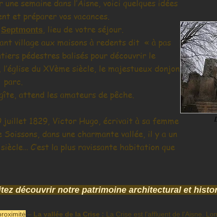
r une semaine dans l’Aisne, voici quelques idées
nt et préparer vos vacances.
r
, lieu de votre séj
our.
Septmonts
ant village aux maisons à redents dit « à pas
tiers pédestres balisés pour découvrir le
», l’église du XVème siècle, le majestueux donjon
 parc.
îte, attend les amateurs de pêche.
 juillet 1829, Victor Hugo, écrivait à sa femme
 Soissons, dans une charmante vallée, il y a un
iècle… C’est la plus ravissante habitation que
tez découvrir notre patrimoine architectural
et histo
proximité
–
La vallée de la Crise :
La Crise est l'affluent de l'Aisne. Lon