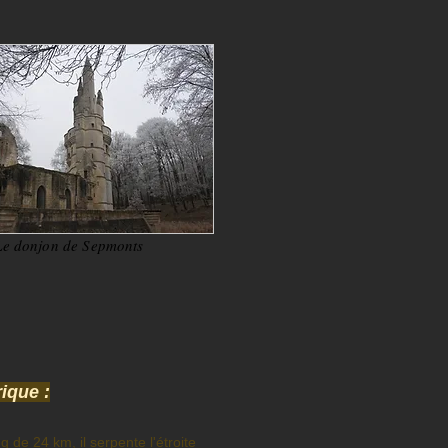
Le donjon de Sepmonts
rique :
g de 24 km, il serpente l'étroite