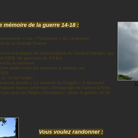
e mémoire de la guerre 14-18 :
monument « Les « Fantômes » de Landowski,
ts de la Grande Guerre.
 les huit étages de l’observatoire du Général Mangin, qui
illet 1918. Un parcours de 4,5 km,
ments du souvenir.
Une petite route qui serpente le plateau sur
1918.
i, ce fut l’enfer !
evenue
musée « La caverne du Dragon » à découvrir.
L
tional franco-américain, témoignage de l'action d'Anne
icain pour les Région Dévastées", après la guerre 14-18.
Vous voulez randonner :