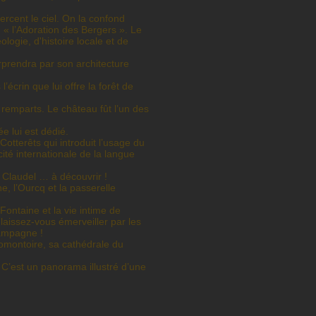
rcent le ciel. On la confond
 « l’Adoration des Bergers ». Le
ogie, d'histoire locale et de
rprendra par son architecture
écrin que lui offre la forêt de
ts remparts. Le château fût l’un des
 lui est dédié.
otterêts qui introduit l’usage du
"cité internationale de la langue
 Claudel … à découvrir !
, l’Ourcq et la passerelle
ontaine et la vie intime de
laissez-vous émerveiller par les
hampagne !
romontoire, sa cathédrale du
. C’est un panorama illustré d’une