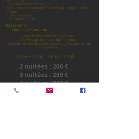
Non inclus :
- Consommation électrique :
Relève du compteur en début et fin de séjour,
au tarif en
vigueur.
- Taxe de séjour :
1.10 €/pers. / nuitée
Classement :
Meublé de Tourisme
Qualification nationale portée par
le Ministère en charge du Tourisme.
Garantie officielle de qualité de confort, d'équipement et
de services.
Arrivée à 16h - Départ à 10h
2 nuitées : 200 €
3 nuitées : 250 €
4 nuitées : 300 €
5 nuitées : 320 €
6 nuitées : 340 €
7 nuitées : 360 €
A la nuitée en semaine uniquement : 110 €
Un acompte de 30% du montant total de la location est
demandé à la réservation.
Le solde est à régler 30 jours avant votre arrivée.