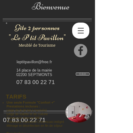
Bienvenue
Gîte 2 personnes
"Le P'tit Pavillon"
Meublé de Tourisme
leptitpavillon@free.fr
14 place de la mairie
02200 SEPTMONTS
C.G.U.
07 83 00 22 71
TARIFS
Une seule Formule "Confort +"
Prestations incluses :
Linge de lit (lit fait à l'arrivée)
Linge de toilette et de cuisine
Connexion Internet WiFi
07 83 00 22 71
Téléviseur Connecté Chromcast intégré
Ménage et désinfection en fin de séjour